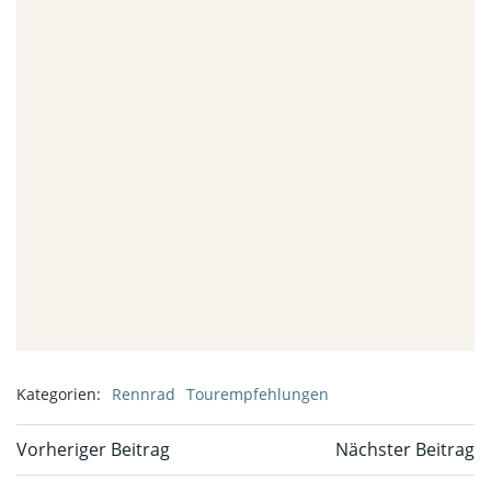
Kategorien:
Rennrad
Tourempfehlungen
Beitragsnavigation
Beitragsnavi
Vorheriger Beitrag
Nächster Beitrag