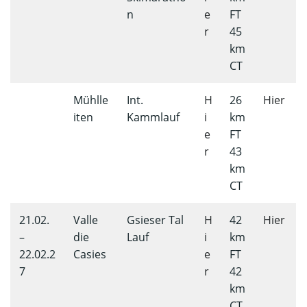
n
e
FT
r
45
km
CT
Mühlle
Int.
H
26
Hier
iten
Kammlauf
i
km
e
FT
r
43
km
CT
21.02.
Valle
Gsieser Tal
H
42
Hier
–
die
Lauf
i
km
22.02.2
Casies
e
FT
7
r
42
km
CT