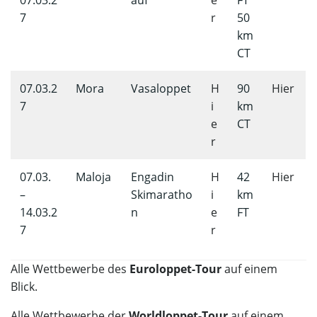
07.03.2
auf
e
FT
7
r
50
km
CT
07.03.2
Mora
Vasaloppet
H
90
Hier
7
i
km
e
CT
r
07.03.
Maloja
Engadin
H
42
Hier
–
Skimaratho
i
km
14.03.2
n
e
FT
7
r
Alle Wettbewerbe des
Euroloppet-Tour
auf einem
Blick.
Alle Wettbewerbe der
Worldloppet-Tour
auf einem