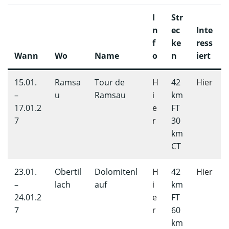
I
Str
n
ec
Inte
f
ke
ress
Wann
Wo
Name
o
n
iert
15.01.
Ramsa
Tour de
H
42
Hier
–
u
Ramsau
i
km
17.01.2
e
FT
7
r
30
km
CT
23.01.
Obertil
Dolomitenl
H
42
Hier
–
lach
auf
i
km
24.01.2
e
FT
7
r
60
km