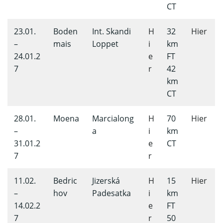
CT
23.01.
Boden
Int. Skandi
H
32
Hier
–
mais
Loppet
i
km
24.01.2
e
FT
7
r
42
km
CT
28.01.
Moena
Marcialong
H
70
Hier
–
a
i
km
31.01.2
e
CT
7
r
11.02.
Bedric
Jizerská
H
15
Hier
–
hov
Padesatka
i
km
14.02.2
e
FT
7
r
50