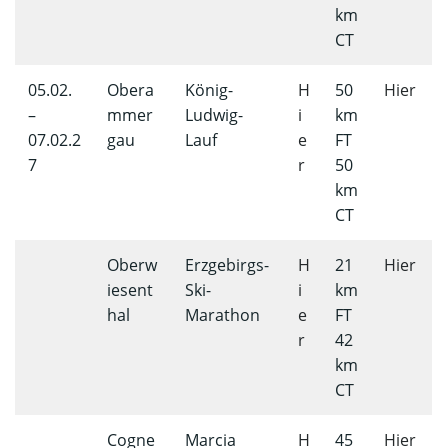
km
CT
05.02.
Obera
König-
H
50
Hier
–
mmer
Ludwig-
i
km
07.02.2
gau
Lauf
e
FT
7
r
50
km
CT
Oberw
Erzgebirgs-
H
21
Hier
iesent
Ski-
i
km
hal
Marathon
e
FT
r
42
km
CT
Cogne
Marcia
H
45
Hier