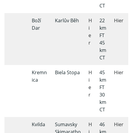
CT
Boží
Karlův Běh
H
22
Hier
Dar
i
km
e
FT
r
45
km
CT
Kremn
Biela Stopa
H
45
Hier
ica
i
km
e
FT
r
30
km
CT
Kvilda
Sumavsky
H
46
Hier
Skimaratho
i
km