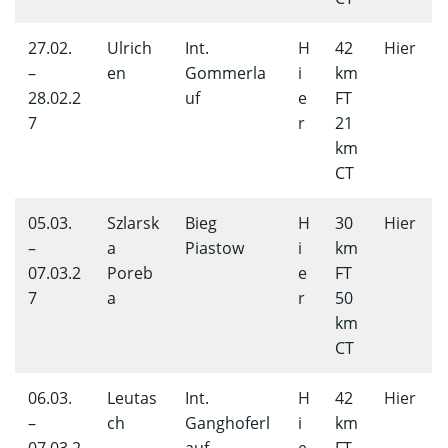
27.02.
Ulrich
Int.
H
42
Hier
–
en
Gommerla
i
km
28.02.2
uf
e
FT
7
r
21
km
CT
05.03.
Szlarsk
Bieg
H
30
Hier
–
a
Piastow
i
km
07.03.2
Poreb
e
FT
7
a
r
50
km
CT
06.03.
Leutas
Int.
H
42
Hier
–
ch
Ganghoferl
i
km