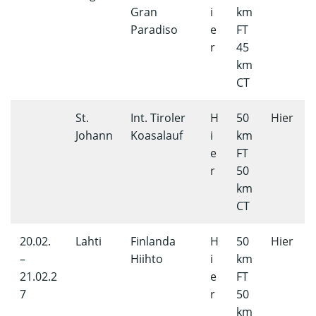
Gran
i
km
Paradiso
e
FT
r
45
km
CT
St.
Int. Tiroler
H
50
Hier
Johann
Koasalauf
i
km
e
FT
r
50
km
CT
20.02.
Lahti
Finlanda
H
50
Hier
–
Hiihto
i
km
21.02.2
e
FT
7
r
50
km