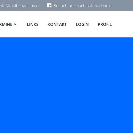
info@multisoprt-los.de
Besuch uns auch auf facebook
RMINE
LINKS
KONTAKT
LOGIN
PROFIL