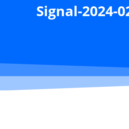
Signal-2024-0