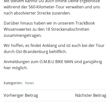
Mit diesem kannst Du auch offline Deine Ergebnisse
während der 560-Kilometer-Tour verwalten und uns
nach absolvierter Strecke zusenden.
Darüber hinaus haben wir in unserem TrackBook
Wissenswertes zu den 18 Streckenabschnitten
zusammengetragen.
Wir hoffen, es findet Anklang und ist euch bei der Tour
durch Ost-Brandenburg behilflich.
Anmeldungen zum O.M.B.U BIKE MAN sind ganzjährig
hier
möglich.
Kategorien:
News
Beitragsnavigation
Beitragsnavi
Vorheriger Beitrag
Nächster Beitrag