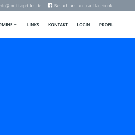
info@multisoprt-los.de
Besuch uns auch auf facebook
RMINE
LINKS
KONTAKT
LOGIN
PROFIL