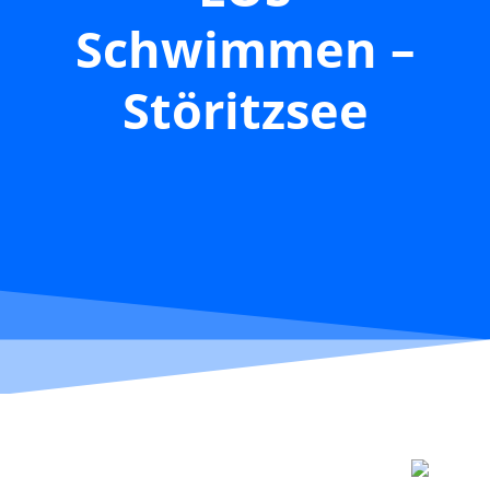
Schwimmen –
Störitzsee