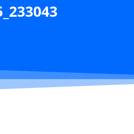
5_233043