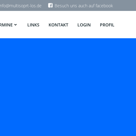
info@multisoprt-los.de
Besuch uns auch auf facebook
RMINE
LINKS
KONTAKT
LOGIN
PROFIL