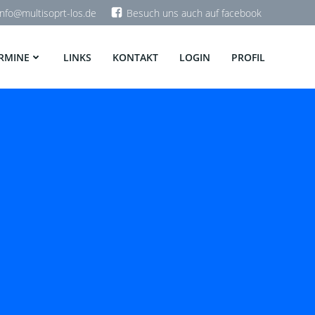
info@multisoprt-los.de
Besuch uns auch auf facebook
RMINE
LINKS
KONTAKT
LOGIN
PROFIL